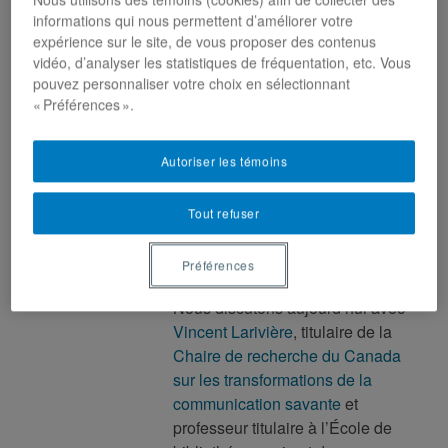
informations qui nous permettent d’améliorer votre
expérience sur le site, de vous proposer des contenus
vidéo, d’analyser les statistiques de fréquentation, etc. Vous
La Balado du CRIDAQ est
pouvez personnaliser votre choix en sélectionnant
disponible sur
Apple
« Préférences ».
podcast
et sur
Soundcloud
.
Autoriser les témoins
Série spéciale de la
Balado du CRIDAQ -
Tout refuser
Penser le Québec
d'après COVID-19
Préférences
Nous discutons aujourd’hui avec
Vincent Larivière
, titulaire de la
Chaire de recherche du Canada
sur les transformations de la
communication savante
et
professeur titulaire à l’École de