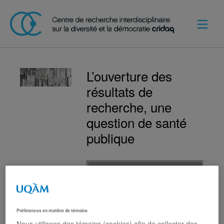
L’ouverture des
résultats de
recherche, une
question de santé
publique
Préférences en matière de témoins
Nous utilisons des témoins (cookies) afin de collecter des