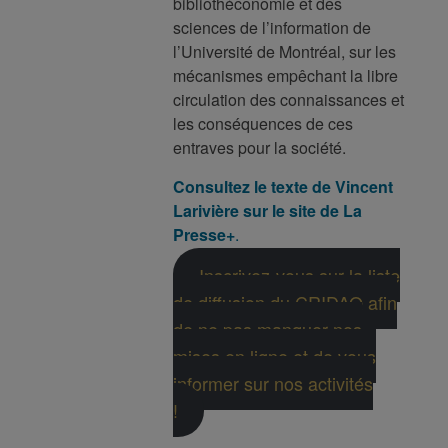
bibliothéconomie et des
sciences de l’information de
l’Université de Montréal, sur les
mécanismes empêchant la libre
circulation des connaissances et
les conséquences de ces
entraves pour la société.
Consultez le texte de Vincent
Larivière sur le site de La
Presse+
.
Inscrivez-vous sur la liste
de diffusion du CRIDAQ afin
de ne pas manquer nos
mises en ligne et de vous
informer sur nos activités
!