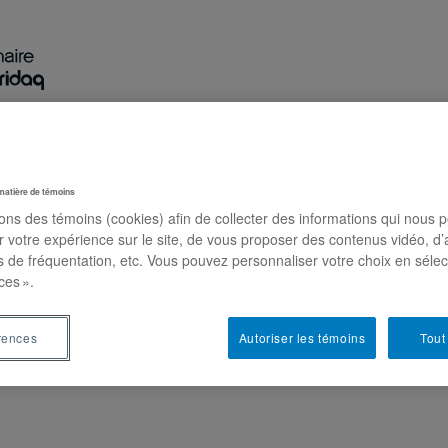
Recherche
Activités
Publications
Nous jo
matière de témoins
sons des témoins (cookies) afin de collecter des informations qui nous 
r votre expérience sur le site, de vous proposer des contenus vidéo, d’
es de fréquentation, etc. Vous pouvez personnaliser votre choix en séle
articipation
ces ».
rences
Autoriser les témoins
Tout