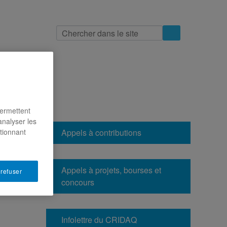
indre
permettent
analyser les
Appels à contributions
ctionnant
Appels à projets, bourses et
 refuser
concours
Infolettre du CRIDAQ