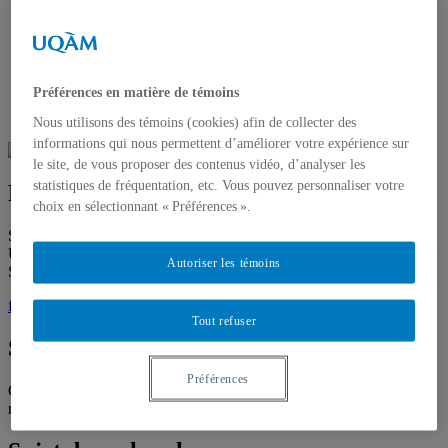
Axe 1 – Nations et Diversité
Axe 2 – Institutions, justice sociale et territoires
Axe 3 – Démocratie et pluralisme
Projets de recherche
Activités
Préférences en matière de témoins
Publications
Nous joindre
Nous utilisons des témoins (cookies) afin de collecter des
informations qui nous permettent d’améliorer votre expérience sur
le site, de vous proposer des contenus vidéo, d’analyser les
statistiques de fréquentation, etc. Vous pouvez personnaliser votre
Frédéric Strack
choix en sélectionnant « Préférences ».
Stagiaire postdoctoral 2024-2026, Sciences des Religions,
Université de Sherbrooke
Autoriser les témoins
Supervision:
David Koussens
frederic.strack@usherbrooke.ca
Tout refuser
Spécialités
Préférences
Gouvernance publique du religieux – Judaïsmes; Sociologie des
religions – Religions minoritaires – Laïcités – Méthodes qualitatives