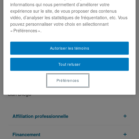
informations qui nous permettent d’améliorer votre
natalie.nesvaderani@ant.ulaval.ca
expérience sur le site, de vous proposer des contenus
vidéo, d’analyser les statistiques de fréquentation, etc. Vous
Spécialités
pouvez personnaliser votre choix en sélectionnant
« Préférences ».
Anthropologie des médias – Études de migration –
Théories féministes – Cinéma iranien
Autoriser les témoins
Formation académique
Tout refuser
Ph.D. en anthropologie, Université Cornell
M.A. en anthropology, Université Cornell
Préférences
B.A. en études internationales, Université de Californie,
San Diego
Affiliation professionnelle
Financement