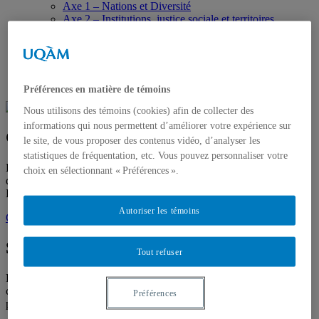
Axe 1 – Nations et Diversité
Axe 2 – Institutions, justice sociale et territoires
Axe 3 – Démocratie et pluralisme
Projets de recherche
Activités
Publications
Nous joindre
Préférences en matière de témoins
Nous utilisons des témoins (cookies) afin de collecter des
informations qui nous permettent d’améliorer votre expérience sur
Gertrude Ndayipfukamiye
le site, de vous proposer des contenus vidéo, d’analyser les
statistiques de fréquentation, etc. Vous pouvez personnaliser votre
Étudiante, doctorat
en études du religieux contemporain
, Université
choix en sélectionnant « Préférences ».
de Sherbrooke
Directeur :
David Koussens
Autoriser les témoins
Gertrude.Ndayipfukamiye@USherbrooke.ca
Spécialités
Tout refuser
Droit public – droit international – histoire religieuse – patrimoine
culturel immatériel – sauvegarde – Liste représentative du
Préférences
patrimoine culturel immatériel de l’humanité