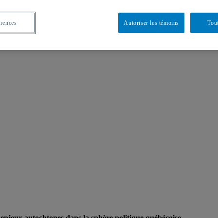
érences
Autoriser les témoins
Tout
 enjeux autochtones dans la sphère politique québécoise