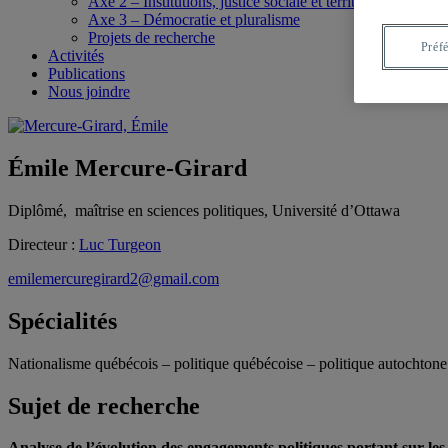
Axe 2 – Institutions, justice sociale et territoires
Axe 3 – Démocratie et pluralisme
Projets de recherche
Préf
Activités
Publications
Nous joindre
Émile Mercure-Girard
Diplômé, maîtrise en sciences politiques, Université d’Ottawa
Directeur :
Luc Turgeon
emilemercuregirard2@gmail.com
Spécialités
Nationalisme québécois – politique québécoise – politique autochtone
Sujet de recherche
Analyse de l’évolution des engagements politiques portant sur les