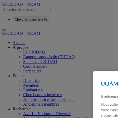
Chercher dans le site
Accueil
À propos
Le CRIDAQ
Rapports annuels du CRIDAQ
Statuts du CRIDAQ
Comité expert
Partenaires
Équipe
Directrice
Membres
Étudiant.e.s
Chercheur.e.s invité.e.s
Préférence
Administratrice-Administrateur
Ancien.ne.s membres
Nous utilis
Recherche
votre expér
Axe 1 – Nations et Diversité
fréquentati