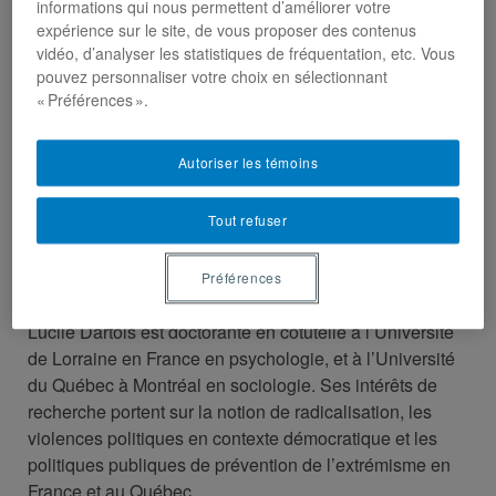
informations qui nous permettent d’améliorer votre
expérience sur le site, de vous proposer des contenus
vidéo, d’analyser les statistiques de fréquentation, etc. Vous
pouvez personnaliser votre choix en sélectionnant
« Préférences ».
Lucile Dartois, adjointe à la
coordination
Autoriser les témoins
dartois.lucile@uqam.ca
Tout refuser
Spécialités
Préférences
Lucile Dartois est doctorante en cotutelle à l’Université
de Lorraine en France en psychologie, et à l’Université
du Québec à Montréal en sociologie. Ses intérêts de
recherche portent sur la notion de radicalisation, les
violences politiques en contexte démocratique et les
politiques publiques de prévention de l’extrémisme en
France et au Québec.