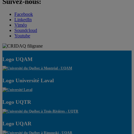
Suivez-nous:
Facebook
LinkedIn
Viméo
Soundcloud
Youtube
Logo UQAM
Logo Université Laval
Logo UQTR
Logo UQAR