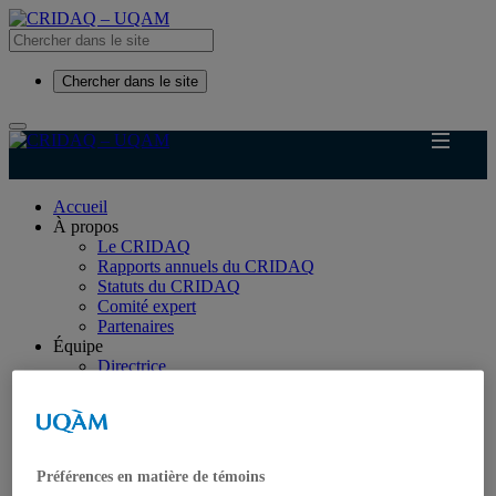
Chercher dans le site
Accueil
À propos
Le CRIDAQ
Rapports annuels du CRIDAQ
Statuts du CRIDAQ
Comité expert
Partenaires
Équipe
Directrice
Membres
Étudiant.e.s
Chercheur.e.s invité.e.s
Administratrice-Administrateur
Ancien.ne.s membres
Préférences en matière de témoins
Recherche