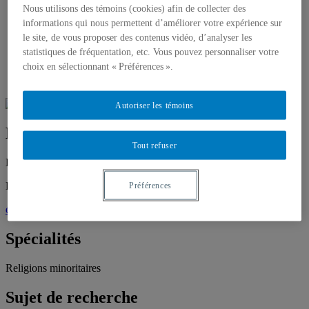
Axe 1 – Nations et Diversité
Nous utilisons des témoins (cookies) afin de collecter des
Axe 2 – Institutions, justice sociale et territoires
informations qui nous permettent d’améliorer votre expérience sur
Axe 3 – Démocratie et pluralisme
le site, de vous proposer des contenus vidéo, d’analyser les
Projets de recherche
statistiques de fréquentation, etc. Vous pouvez personnaliser votre
Activités
choix en sélectionnant « Préférences ».
Publications
Nous joindre
Autoriser les témoins
Ève Leger
Tout refuser
Diplômée, Maîtrise en science politique, Université d’Ottawa
Direction:
Luc Turgeon
Préférences
evehleger@gmail.com
Spécialités
Religions minoritaires
Sujet de recherche