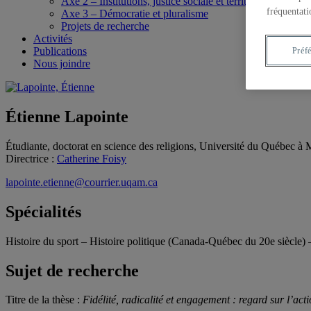
Axe 2 – Institutions, justice sociale et territoires
fréquentati
Axe 3 – Démocratie et pluralisme
Projets de recherche
Activités
Publications
Préf
Nous joindre
Étienne Lapointe
Étudiante, doctorat en science des religions, Université du Québec à 
Directrice :
Catherine Foisy
lapointe.etienne@courrier.uqam.ca
Spécialités
Histoire du sport – Histoire politique (Canada-Québec du 20e siècle) –
Sujet de recherche
Titre de la thèse :
Fidélité, radicalité et engagement : regard sur l’ac