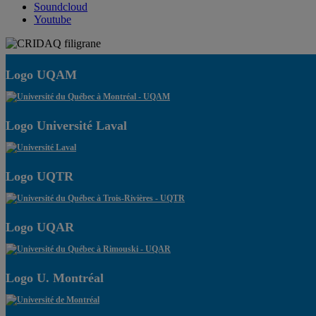
Soundcloud
Youtube
Logo UQAM
Logo Université Laval
Logo UQTR
Logo UQAR
Logo U. Montréal