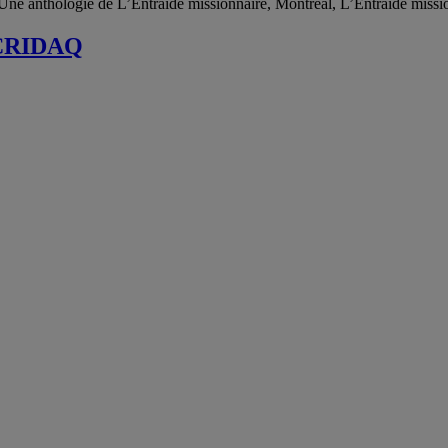
. Une anthologie de L’Entraide missionnaire, Montréal, L’Entraide missi
u CRIDAQ