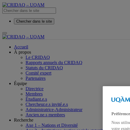
Chercher dans le site
Accueil
À propos
Le CRIDAQ
Rapports annuels du CRIDAQ
Statuts du CRIDAQ
Comité expert
Partenaires
Équipe
Directrice
Membres
Étudiant.e.s
Chercheur.e.s invité.e.s
Administratrice-Administrateur
Préférence
Ancien.ne.s membres
Recherche
Nous utilis
Axe 1 – Nations et Diversité
votre expér