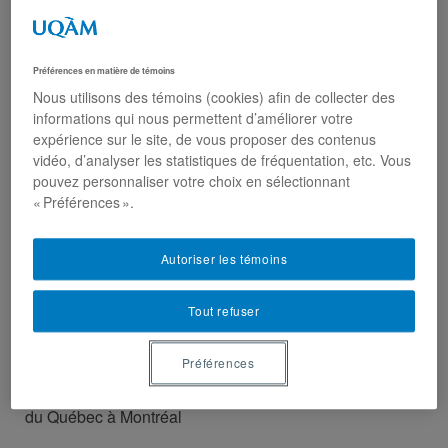
Préférences en matière de témoins
Nous utilisons des témoins (cookies) afin de collecter des
informations qui nous permettent d’améliorer votre
expérience sur le site, de vous proposer des contenus
vidéo, d’analyser les statistiques de fréquentation, etc. Vous
pouvez personnaliser votre choix en sélectionnant
« Préférences ».
Autoriser les témoins
Raphael Grijalva-Lavallée
Tout refuser
Préférences
Étudiant, doctorat en science des religions, Université
du Québec à Montréal