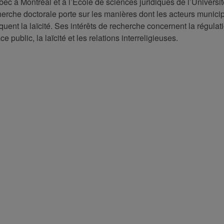
bec à Montréal et à l’École de sciences juridiques de l’Universi
erche doctorale porte sur les manières dont les acteurs munici
iquent la laïcité. Ses intérêts de recherche concernent la régulat
e public, la laïcité et les relations interreligieuses.