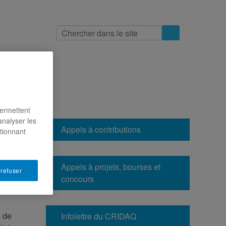
indre
permettent
analyser les
Appels à contributions
ctionnant
Appels à projets, bourses et
 refuser
concours
s de
Infolettre du CRIDAQ