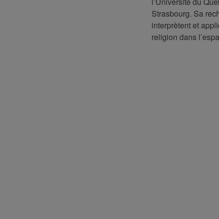
l’Université du Qué
Strasbourg. Sa rech
interprètent et appl
religion dans l’espac