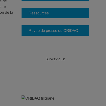
té de
paux
ion de la
Ressources
Revue de presse du CRIDAQ
Suivez-nous:
Facebook
LinkedIn
Viméo
Soundcloud
Youtube