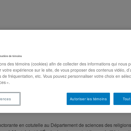
Recherche
Activités
Publications
Nous jo
matière de témoins
sons des témoins (cookies) afin de collecter des informations qui nous 
r votre expérience sur le site, de vous proposer des contenus vidéo, d’
et, responsable des communications
es de fréquentation, etc. Vous pouvez personnaliser votre choix en séle
ces ».
m.ca
rences
Autoriser les témoins
Tout
octorante en cotutelle au Département de sciences des religion