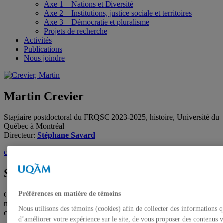
Axe 1 – Nations et Diversité
Axe 2 – Institutions, justice sociale et territoires
Axe 3 – Démocratie et pluralisme
Projets de recherche
Activités
Publications
Nous joindre
Martin Crevier
Stagiaire postdoctoral du FRQSC 2023-2025, histoire, Université du
Québec à Montréal
Directeur:
Stéphane Savard
crevier.martin.2@courrier.uqam.ca
Spécialités
Préférences en matière de témoins
Colonialisme – Empire britannique et Commonwealth – Institutions
muséales – Histoire des idées – Nationalisme – Histoires croisées et
Nous utilisons des témoins (cookies) afin de collecter des informations 
connectées
d’améliorer votre expérience sur le site, de vous proposer des contenus v