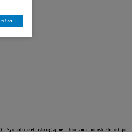
 refuser
ng) – Symbolisme et historiographie – Tourisme et industrie touristique