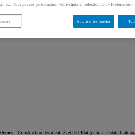
on, etc. Vous pouvez personnaliser votre choix en sélectionnant « Préférences ».
érences
Autoriser les témoins
Tout
ternes – Construction des identités et de l’État (nation- et state-buildi