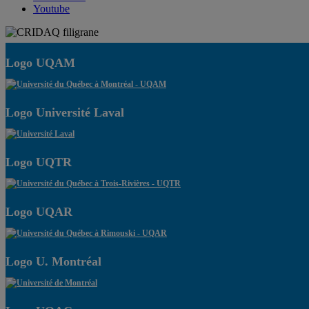
Youtube
Logo UQAM
Logo Université Laval
Logo UQTR
Logo UQAR
Logo U. Montréal