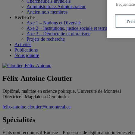
Chercheur.e.s invité.e.s
fréquentati
Administratrice-Administrateur
Ancien.ne.s membres
Recherche
Préf
Axe 1 – Nations et Diversité
Axe 2 – Institutions, justice sociale et territoires
Axe 3 – Démocratie et pluralisme
Projets de recherche
Activités
Publications
Nous joindre
Félix-Antoine Cloutier
Diplômé, maîtrise en science politique, Université de Montréal
Directrice : Magdalena Dembinska
felix-antoine.cloutier@umontreal.ca
Spécialités
États non reconnus d’Eurasie – Processus de légitimation internes et ex