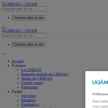
Chercher dans le site
Chercher dans le site
Accueil
À propos
Le CRIDAQ
Rapports annuels du CRIDAQ
Statuts du CRIDAQ
Comité expert
Partenaires
Équipe
Préférence
Directrice
Membres
Nous utilis
Étudiant.e.s
votre expér