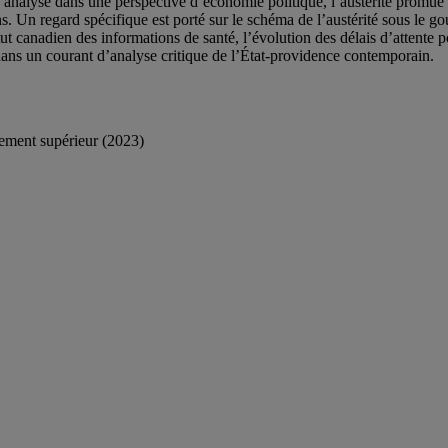
analyse dans une perspective d’économie politique, l’austérité promue 
ons. Un regard spécifique est porté sur le schéma de l’austérité sous le g
tut canadien des informations de santé, l’évolution des délais d’attente
t dans un courant d’analyse critique de l’État-providence contemporain.
ement supérieur (2023)