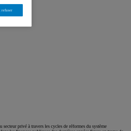
 refuser
du secteur privé à travers les cycles de réformes du système