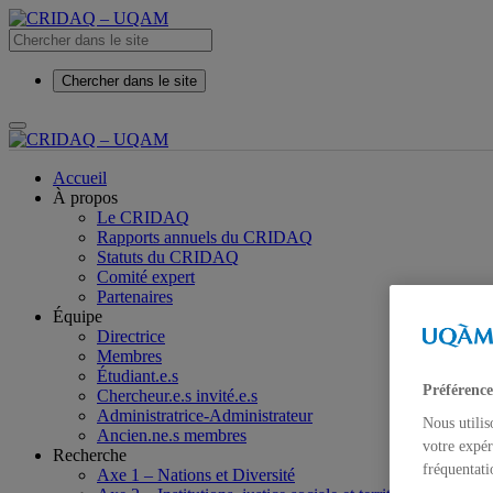
Chercher dans le site
Accueil
À propos
Le CRIDAQ
Rapports annuels du CRIDAQ
Statuts du CRIDAQ
Comité expert
Partenaires
Équipe
Directrice
Membres
Étudiant.e.s
Préférence
Chercheur.e.s invité.e.s
Administratrice-Administrateur
Nous utilis
Ancien.ne.s membres
votre expér
Recherche
fréquentati
Axe 1 – Nations et Diversité