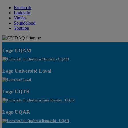
Facebook
LinkedIn
Viméo
Soundcloud
Youtube
Logo UQAM
Logo Université Laval
Logo UQTR
Logo UQAR