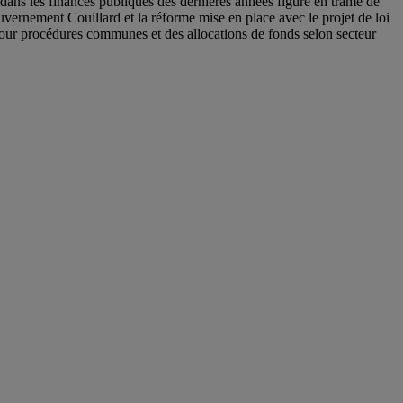
dans les finances publiques des dernières années figure en trame de
ouvernement Couillard et la réforme mise en place avec le projet de loi
 pour procédures communes et des allocations de fonds selon secteur