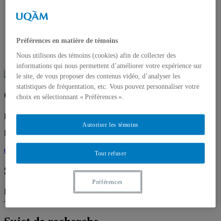
Axe 1 – Nations et Diversité
Axe 2 – Institutions, justice sociale et territoires
Axe 3 – Démocratie et pluralisme
Projets de recherche
Activités
Préférences en matière de témoins
Publications
Nous utilisons des témoins (cookies) afin de collecter des
Nous joindre
informations qui nous permettent d’améliorer votre expérience sur
le site, de vous proposer des contenus vidéo, d’analyser les
statistiques de fréquentation, etc. Vous pouvez personnaliser votre
Charlotte Doucet
choix en sélectionnant « Préférences ».
Étudiante, Maîtrise en histoire, Université du Québec à Montréal
Autoriser les témoins
Direction:
Stéphane Savard
doucet.charlotte@courrier.uqam.ca
Tout refuser
Spécialités
Préférences
Histoire intellectuelle – Histoire culturelle – Patrimoine linguistique
– Disciplinarisation