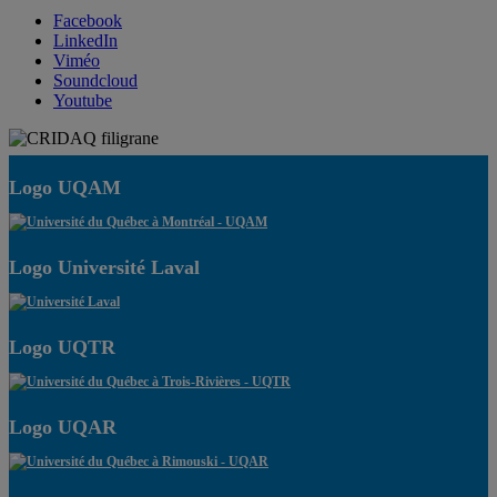
Facebook
LinkedIn
Viméo
Soundcloud
Youtube
Logo UQAM
Logo Université Laval
Logo UQTR
Logo UQAR