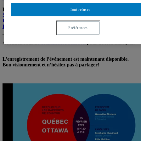
Panélistes
Tout refuser
Stéphanie Chouinard
, Queen’s University
Félix Mathieu
, University of Winnipeg
François Rocher
, Université d’Ottawa
Préférences
Abonnez-vous à
l’événement Facebook
pour ne rien manquer!
L’enregistrement de l’événement est maintenant disponible.
Bon visionnement et n’hésitez pas à partager!