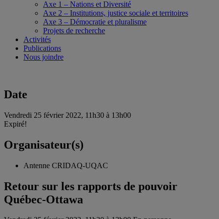
Axe 1 – Nations et Diversité
Axe 2 – Institutions, justice sociale et territoires
Axe 3 – Démocratie et pluralisme
Projets de recherche
Activités
Publications
Nous joindre
Date
Vendredi 25 février 2022, 11h30 à 13h00
Expiré!
Organisateur(s)
Antenne CRIDAQ-UQAC
Retour sur les rapports de pouvoir
Québec-Ottawa