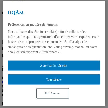
David Koussens
Organisateur(s)
Chaire de leadership en enseignement jeunes et religions
Préférences en matière de témoins
CRIDAQ
Antenne CRIDAQ-ULaval
Nous utilisons des témoins (cookies) afin de collecter des
informations qui nous permettent d’améliorer votre expérience sur
La laïcité organisée en Belgique
le site, de vous proposer des contenus vidéo, d’analyser les
statistiques de fréquentation, etc. Vous pouvez personnaliser votre
francophone. Un culte pas comme les
choix en sélectionnant « Préférences ».
autres
Jeudi 26 février 2026 de 16:30 à 18:30
En personne
Université
Autoriser les témoins
Laval, Pavillon Félix-Antoine-Savard, Salle 140-Z
Ce séminaire offert en formule 5 à 7 sera animé par
David
Tout refuser
Koussens
, professeur à la Faculté de Droit de l’Université de
Sherbrooke et auteur de l’ouvrage
La laïcité organisée en
Belgique francophone. Un culte pas comme les autres
(2025,
Préférences
Presses de l’Université de Bruxelles).
Résumé