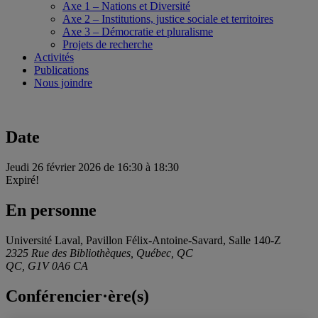
Axe 1 – Nations et Diversité
Axe 2 – Institutions, justice sociale et territoires
Axe 3 – Démocratie et pluralisme
Projets de recherche
Activités
Publications
Nous joindre
Date
Jeudi 26 février 2026 de 16:30 à 18:30
Expiré!
En personne
Université Laval, Pavillon Félix-Antoine-Savard, Salle 140-Z
2325 Rue des Bibliothèques, Québec, QC
QC, G1V 0A6 CA
Conférencier·ère(s)