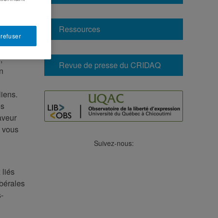
Ressources
 refuser
,
Revue de presse du CRIDAQ
n
liens.
es
aveur
e vous
Suivez-nous:
Facebook
LinkedIn
Viméo
Soundcloud
Youtube
 liés
ibérales
-