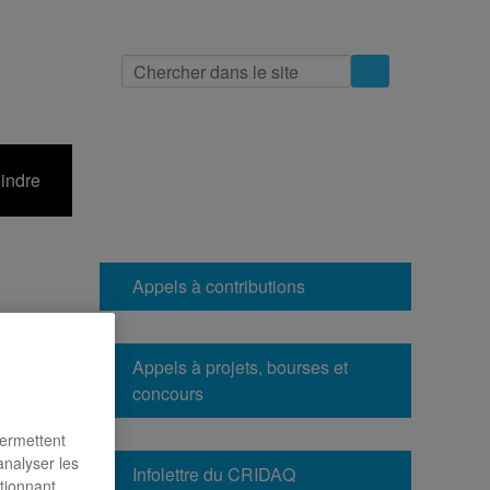
indre
Appels à contributions
Appels à projets, bourses et
-3680,
concours
permettent
-vous
analyser les
re
Infolettre du CRIDAQ
ctionnant