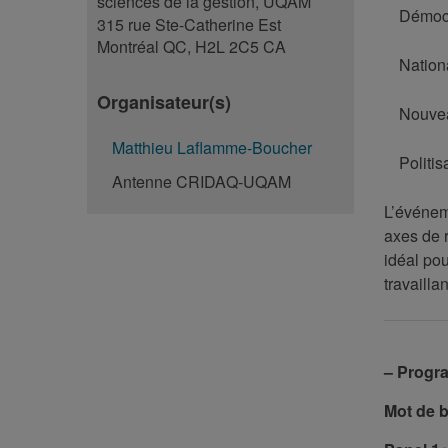
sciences de la gestion, UQAM
Démocr
315 rue Ste-Catherine Est
Montréal QC, H2L 2C5 CA
Nationa
Organisateur(s)
Nouvea
Matthieu Laflamme-Boucher
Politis
Antenne CRIDAQ-UQAM
L’événeme
axes de 
idéal po
travailla
– Progra
Mot de 