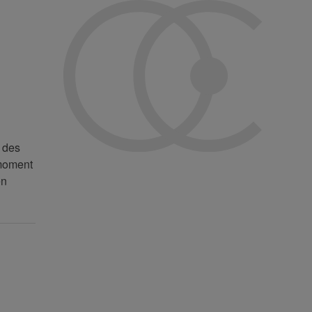
n des
 moment
en