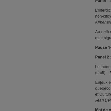
Panel 1 
L’interdi
non-cito
Almenar
Au-delà d
d’immigra
Pause 1
Panel 2 
La théori
(droit)
–
Enjeux e
québécoi
et Cultur
Jean Bél
Mot de c