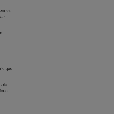
rsonnes
lan
ls
uridique
cole
gieuse
)
–