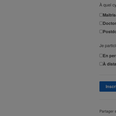
À quel cy
Maîtri
Doctor
Postdo
Je partic
En pe
À dist
Partager s