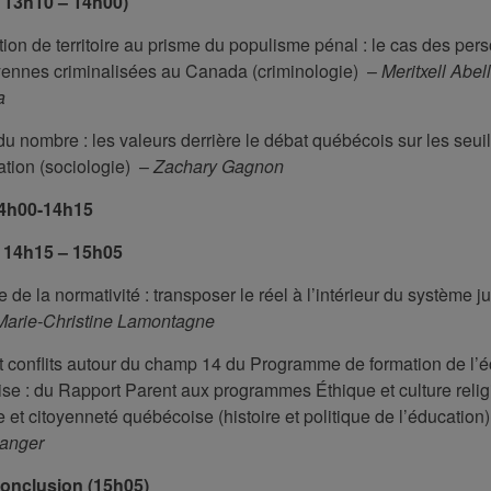
: 13h10 – 14h00)
ction de territoire au prisme du populisme pénal : le cas des pe
yennes criminalisées au Canada (criminologie)
–
Meritxell Abel
a
u nombre : les valeurs derrière le débat québécois sur les seui
tion (sociologie)
–
Zachary Gagnon
4h00-14h15
: 14h15 – 15h05
e de la normativité : transposer le réel à l’intérieur du système j
Marie-Christine Lamontagne
t conflits autour du champ 14 du Programme de formation de l’é
se : du Rapport Parent aux programmes Éthique et culture reli
e et citoyenneté québécoise (histoire et politique de l’éducation
anger
onclusion (15h05)