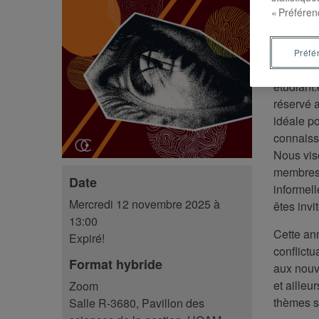
place et
« Préféren
Préfé
Cet évén
étudiant.
réservé 
idéale p
connaissa
Nous viso
membres,
Date
informell
Mercredi 12 novembre 2025 à
êtes invi
13:00
Cette ann
Expiré!
conflictu
Format hybride
aux nouve
et ailleu
Zoom
thèmes s
Salle R-3680, Pavillon des