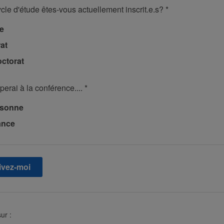
cle d'étude êtes-vous actuellement inscrit.e.s?
*
se
at
ctorat
iperai à la conférence....
*
rsonne
ance
ur :