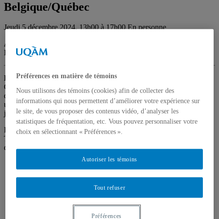
Belgique/Québec
Jeudi 5 décembre 2024, 13h00 à 17h00
En personne
Activité bimodale | Salle DKN-5168, Université Laval et Zoom |
Inscription obligatoire (sans frais) via
ce formulaire
Préférences en matière de témoins
Description de l’événement
Cette rencontre en formule hybride entre des chercheur(e)s belges et
Nous utilisons des témoins (cookies) afin de collecter des
québécois portera sur quelques enjeux actuels en droit public, avec
informations qui nous permettent d’améliorer votre expérience sur
un accent particulier mis sur la nature fédérale des systèmes
le site, de vous proposer des contenus vidéo, d’analyser les
juridiques concernés.
statistiques de fréquentation, etc. Vous pouvez personnaliser votre
L’animation de la rencontre sera assurée par le professeur Patrick
choix en sélectionnant « Préférences ».
Taillon (ULaval), avec la participation des collègues, professeurs et
doctorant(e)s suivants:
Autoriser les témoins
Frédéric Bouhon
(ULiège)
Julian Clarenne
(McGill, UQAM)
Élisa Crosset
(ULiège)
Tout refuser
Léna Geron
(ULiège)
Jordan Mayer
(ULaval et ULiège)
Xavier Miny
(ULiège)
Préférences