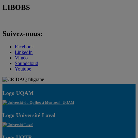
LIBOBS
Suivez-nous:
Facebook
LinkedIn
Viméo
Soundcloud
Youtube
Logo UQAM
Logo Université Laval
Logo UQTR