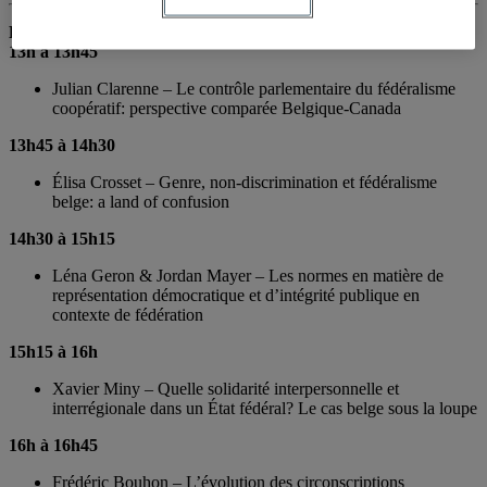
Programme détaillé
13h à 13h45
Julian Clarenne – Le contrôle parlementaire du fédéralisme
coopératif: perspective comparée Belgique-Canada
13h45 à 14h30
Élisa Crosset – Genre, non-discrimination et fédéralisme
belge: a land of confusion
14h30 à 15h15
Léna Geron & Jordan Mayer – Les normes en matière de
représentation démocratique et d’intégrité publique en
contexte de fédération
15h15 à 16h
Xavier Miny – Quelle solidarité interpersonnelle et
interrégionale dans un État fédéral? Le cas belge sous la loupe
16h à 16h45
Frédéric Bouhon – L’évolution des circonscriptions