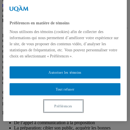
gestion de l’UQAM
et Zoom |
Les places en présentiel sont
limitées!
Inscrivez-vous (sans frais) en remplissant le formulaire
au bas de cette page pour réserver votre place ou pour recevoir
le lien Zoom.
Préférences en matière de témoins
Nous utilisons des témoins (cookies) afin de collecter des
Résumé
informations qui nous permettent d’améliorer votre expérience sur
Cet atelier vise à outiller les jeunes chercheur.e.s dans la réalisation
le site, de vous proposer des contenus vidéo, d’analyser les
de communications scientifiques.
Mathieu Colin
, postdoctorant au
statistiques de fréquentation, etc. Vous pouvez personnaliser votre
CRIDAQ cette année, abordera tant les étapes préliminaires (où
trouver des appels à communications d’intérêt? Comment rédiger
choix en sélectionnant « Préférences ».
une bonne proposition?) que les étapes liées à la préparation et à la
réalisation d’une bonne communication scientifique (quand et
comment utiliser une présentation Powerpoint? Comment se
Autoriser les témoins
présenter devant public? Comment bien se préparer en amont? À
quoi faire attention au moment de livrer sa présentation? etc.).
Tout refuser
Cet atelier s’adresse en priorité aux étudiant.e.s, mais est également
ouvert aux chercheur.e.s en début de carrière qui souhaitent y
participer.
Préférences
Plan de l’atelier
De l’appel à communication à la proposition
La préparation: cibler son public, acquérir les bonnes