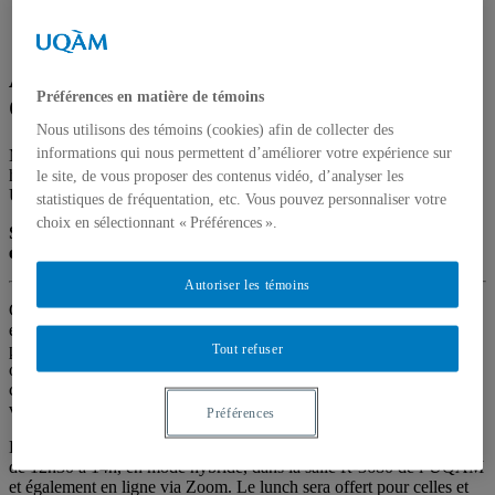
CRIDAQ
Assemblée générale des étudiant.e.s du
Préférences en matière de témoins
CRIDAQ 2025
Nous utilisons des témoins (cookies) afin de collecter des
informations qui nous permettent d’améliorer votre expérience sur
Mercredi 17 septembre 2025 de 12:30 à 14:00
Format
hybride
Zoom
Salle R-3680, Pavillon des sciences de la gestion,
le site, de vous proposer des contenus vidéo, d’analyser les
UQAM
statistiques de fréquentation, etc. Vous pouvez personnaliser votre
choix en sélectionnant « Préférences ».
Sur invitation seulement | Activité réservée aux membres
étudiant.e.s du CRIDAQ
Autoriser les témoins
Chaque rentrée, on organise une Assemblée générale des
étudiant.e.s du CRIDAQ pour permettre une première rencontre,
présenter les activités étudiantes à venir et mettre de l’avant les
Tout refuser
opportunités de financement offertes par le Centre (plusieurs
concours de bourse et trois appels à projets par année pour soutenir
vos initiatives).
Préférences
L’assemblée générale de 2025 se tiendra le mercredi 17 septembre,
de 12h30 à 14h, en mode hybride, dans la salle R-3680 de l’UQAM
et également en ligne via Zoom. Le lunch sera offert pour celles et