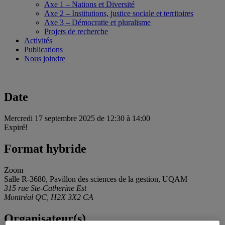
Axe 1 – Nations et Diversité
Axe 2 – Institutions, justice sociale et territoires
Axe 3 – Démocratie et pluralisme
Projets de recherche
Activités
Publications
Nous joindre
Date
Mercredi 17 septembre 2025 de 12:30 à 14:00
Expiré!
Format hybride
Zoom
Salle R-3680, Pavillon des sciences de la gestion, UQAM
315 rue Ste-Catherine Est
Montréal QC, H2X 3X2 CA
Organisateur(s)