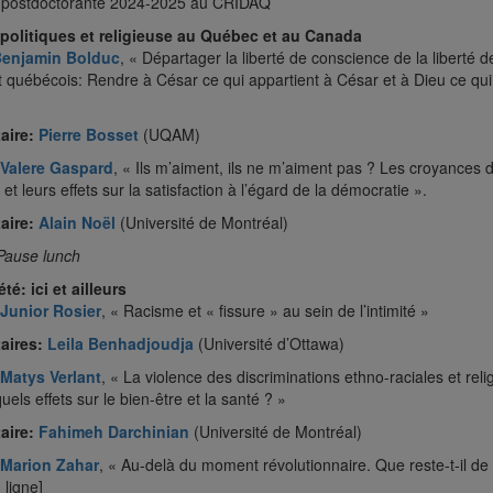
 postdoctorante 2024-2025 au CRIDAQ
politiques et religieuse au Québec et au Canada
enjamin Bolduc
, « Départager la liberté de conscience de la liberté d
t québécois: Rendre à César ce qui appartient à César et à Dieu ce qui
aire:
Pierre Bosset
(UQAM)
Valere Gaspard
, « Ils m’aiment, ils ne m’aiment pas ? Les croyances d
 et leurs effets sur la satisfaction à l’égard de la démocratie ».
aire:
Alain Noël
(Université de Montréal)
Pause lunch
té: ici et ailleurs
Junior Rosier
, « Racisme et « fissure » au sein de l’intimité »
aires:
Leila Benhadjoudja
(Université d’Ottawa)
Matys Verlant
, « La violence des discriminations ethno-raciales et rel
 quels effets sur le bien-être et la santé ? »
aire:
Fahimeh Darchinian
(Université de Montréal)
Marion Zahar
, « Au-delà du moment révolutionnaire. Que reste-t-il de
 ligne]