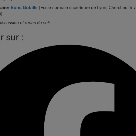
aire:
Boris Gobille
(École normale supérieure de Lyon, Chercheur in
5)
discussion et repas du soir
 sur :