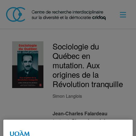
Sociologie du
Québec en
mutation. Aux
origines de la
Révolution tranquille
Simon Langlois
Jean-Charles Falardeau
(auteur),
Simon Langlois
et
Robert Leroux
(ed.)