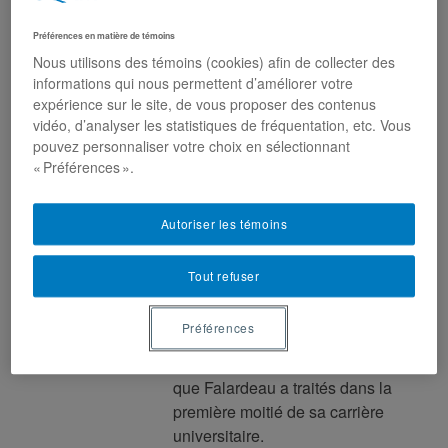
Résumé
Préférences en matière de témoins
Jean-Charles Falardeau a publié
Nous utilisons des témoins (cookies) afin de collecter des
un grand nombre de
informations qui nous permettent d’améliorer votre
contributions sur la société
expérience sur le site, de vous proposer des contenus
canadienne-française, devenue
vidéo, d’analyser les statistiques de fréquentation, etc. Vous
pouvez personnaliser votre choix en sélectionnant
la société québécoise dans les
« Préférences ».
années 1960. Moins connus que
ses écrits en sociologie de la
littérature, les textes réunis dans
Autoriser les témoins
cet ouvrage ont conservé une
grande pertinence pour
Tout refuser
comprendre et interpréter
l’avènement de la Révolution
Préférences
tranquille. Y sont rassemblés 24
articles portant sur les thèmes
que Falardeau a traités dans la
première moitié de sa carrière
universitaire.