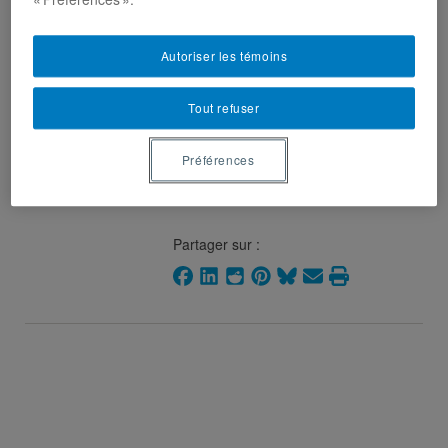
Perreault, J-F. (2016). « Quêtes
de radicalité. Religieux et
Autoriser les témoins
religion dans la société de
consommation »,
Lumen Vitae
,
Tout refuser
vol. LXXI, no 2, p. 129-139.
Préférences
Partager sur :