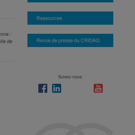
Ressources
enne :
Revue de presse du CRIDAQ
lle de
Suivez-nous:
Facebook
LinkedIn
Viméo
Soundcloud
Youtube