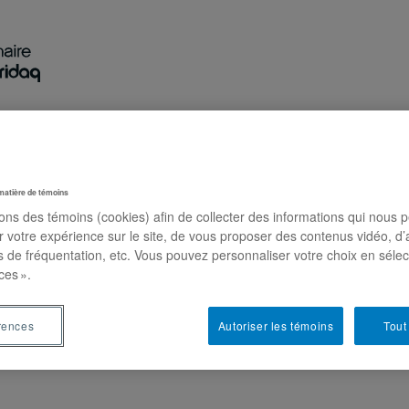
Recherche
Activités
Publications
Nous jo
matière de témoins
sons des témoins (cookies) afin de collecter des informations qui nous 
r votre expérience sur le site, de vous proposer des contenus vidéo, d’
atique référendaire dans la construction
es de fréquentation, etc. Vous pouvez personnaliser votre choix en séle
enne : et si l’on distinguait le bon grai
ces ».
ie
rences
Autoriser les témoins
Tout
illon