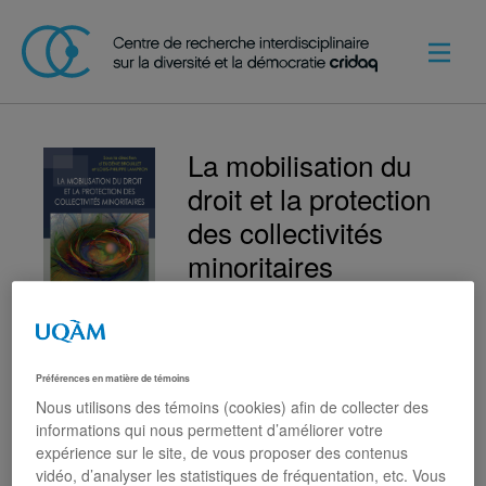
La mobilisation du
droit et la protection
des collectivités
minoritaires
Louis-Philippe Lampron
Eugénie
Brouillet
Préférences en matière de témoins
Les contributions qui composent
Nous utilisons des témoins (cookies) afin de collecter des
cet ouvrage explorent les
informations qui nous permettent d’améliorer votre
possibilités offertes par le droit
expérience sur le site, de vous proposer des contenus
pour protéger et promouvoir les
vidéo, d’analyser les statistiques de fréquentation, etc. Vous