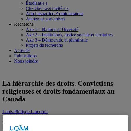
Étudiant.e.s
Chercheur.e.s invité.e.s
Administratrice-Administrateur
Ancien.ne.s membres
Recherche
Axe 1 – Nations et Diversité
Axe 2 – Institutions, justice sociale et territoires
Axe 3 – Démocratie et pluralisme
Projets de recherche
Activités
Publications
Nous joindre
La hiérarchie des droits. Convictions
religieuses et droits fondamentaux au
Canada
Louis-Philippe Lampron
Résumé