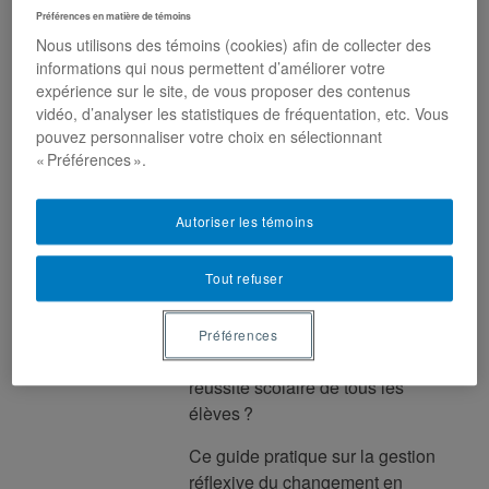
Comment exercer un pilotage
Préférences en matière de témoins
efficace d’un établissement
Nous utilisons des témoins (cookies) afin de collecter des
informations qui nous permettent d’améliorer votre
scolaire dans un contexte en
expérience sur le site, de vous proposer des contenus
constante évolution ? Entre la
vidéo, d’analyser les statistiques de fréquentation, etc. Vous
gestion des ressources
pouvez personnaliser votre choix en sélectionnant
humaines et matérielles, la
« Préférences ».
diversité croissante des élèves et
les exigences sociétales
Autoriser les témoins
renouvelées, comment garantir
une direction rigoureuse et
Tout refuser
adaptée ? Comment
accompagner ces
transformations tout en assurant
Préférences
la stabilité de l’école et la
réussite scolaire de tous les
élèves ?
Ce guide pratique sur la gestion
réflexive du changement en