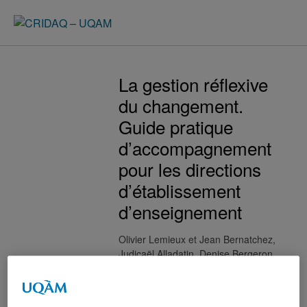
La gestion réflexive
du changement.
Guide pratique
d’accompagnement
pour les directions
d’établissement
d’enseignement
Olivier Lemieux
Jean Bernatchez,
Judicaël Alladatin, Denise Bergeron
Résumé