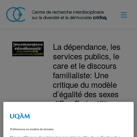
La dépendance, les
services publics, le
care et le discours
familialiste: Une
critique du modèle
d’égalité des sexes
d’Eva Feder Kittay
Naïma Hamrouni
Préférences en matière de témoins
Résumé