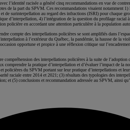
 avec l’identité racisée a généré cinq recommandations en vue de contre
comptes de la part du SPVM. Ces recommandations visaient notamment 1) l’
) et de surinterpellation au regard des infractions (ISRI) pour chaque 
tique d’interpellation, 4) l’intégration de la question du profilage racia
ion policière en accordant une attention particulière à la population aut
 rendre compte des interpellations policières se sont amplifiés dans l’es
interpellation à l’extérieur du Québec, la pandémie, la hausse de la vio
casion opportune et propice à une réflexion critique sur l’encadrement d
re compréhension des interpellations policières à la suite de l’adoption d
ux comprendre la pratique d’interpellation et d’évaluer l’impact de la no
rs et policières du SPVM portant sur leur pratique d’interpellations et le
arité raciale entre 2014 et 2021; (3) résultats des typologies des interpel
ion; et (5) conclusions et recommandation adressée au SPVM, ainsi qu’