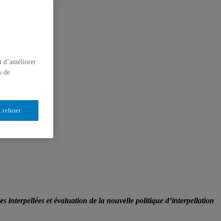
t d’améliorer
s de
 refuser
es interpellées et évaluation de la nouvelle politique d’interpellation