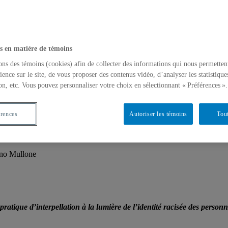
s en matière de témoins
ons des témoins (cookies) afin de collecter des informations qui nous permetten
ience sur le site, de vous proposer des contenus vidéo, d’analyser les statistique
on, etc. Vous pouvez personnaliser votre choix en sélectionnant « Préférences ».
érences
Autoriser les témoins
Tout
l
ano Mullone
 pratique d’interpellation à la lumière de l’identité racisée des personn