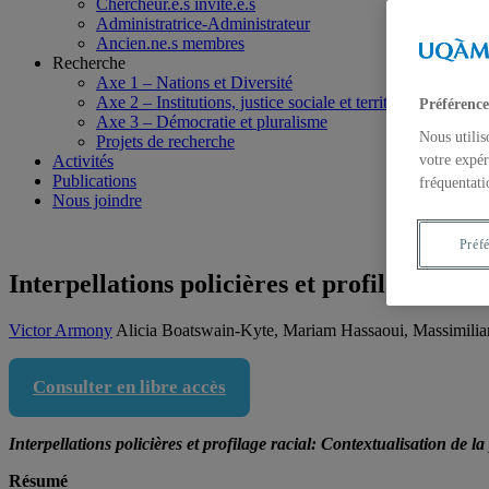
Chercheur.e.s invité.e.s
Administratrice-Administrateur
Ancien.ne.s membres
Recherche
Axe 1 – Nations et Diversité
Axe 2 – Institutions, justice sociale et territoires
Préférence
Axe 3 – Démocratie et pluralisme
Nous utilis
Projets de recherche
Activités
votre expér
Publications
fréquentati
Nous joindre
Préf
Interpellations policières et profilage racia
Victor Armony
Alicia Boatswain-Kyte, Mariam Hassaoui, Massimili
Consulter en libre accès
Interpellations policières et profilage racial: Contextualisation de la
Résumé