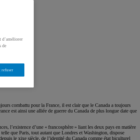
t d’améliorer
s de
 refuser
jours combattu pour la France, il est clair que le Canada a toujours
France est ainsi une alliée de guerre du Canada de plus longue date que
nces, l’existence d’une « francosphère » liant les deux pays en matière
e telle que Paris, tout autant que Londres et Washington, dispose
depuis le xixe siècle, de l’identité du Canada comme état biculturel