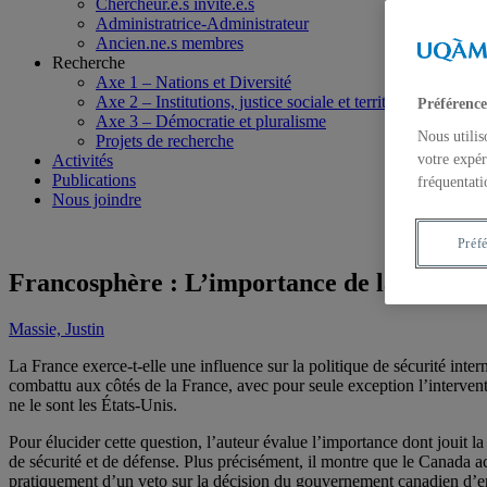
Chercheur.e.s invité.e.s
Administratrice-Administrateur
Ancien.ne.s membres
Recherche
Axe 1 – Nations et Diversité
Axe 2 – Institutions, justice sociale et territoires
Préférence
Axe 3 – Démocratie et pluralisme
Nous utilis
Projets de recherche
Activités
votre expér
Publications
fréquentati
Nous joindre
Préf
Francosphère : L’importance de la France 
Massie, Justin
La France exerce-t-elle une influence sur la politique de sécurité inte
combattu aux côtés de la France, avec pour seule exception l’intervent
ne le sont les États-Unis.
Pour élucider cette question, l’auteur évalue l’importance dont jouit l
de sécurité et de défense. Plus précisément, il montre que le Canada a
pratiquement d’un veto sur la décision du gouvernement canadien d’entre