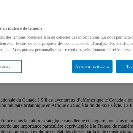
s en matière de témoins
ons des témoins (cookies) afin de collecter des informations qui nous permetten
ience sur le site, de vous proposer des contenus vidéo, d’analyser les statistique
on, etc. Vous pouvez personnaliser votre choix en sélectionnant « Préférences ».
érences
Autoriser les témoins
Tout
dans la culture stratégique du Canada
rnationale du Canada ? S’il est aventureux d’affirmer que le Canada a tou
ion militaire britannique en Afrique du Sud à la fin du xixe siècle. La 
a France dans la culture stratégique canadienne et suggère, non sans nua
ccorde une importance particulière et privilégiée à la France, de manièr
r en guerre. Il explique cet état des choses par la lente construction, 