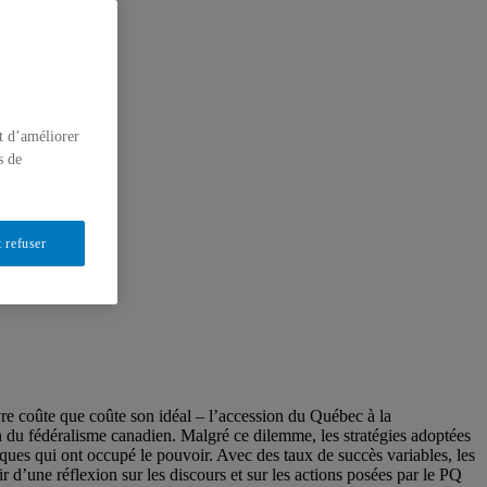
t d’améliorer
s de
 refuser
vre coûte que coûte son idéal – l’accession du Québec à la
on du fédéralisme canadien. Malgré ce dilemme, les stratégies adoptées
iques qui ont occupé le pouvoir. Avec des taux de succès variables, les
r d’une réflexion sur les discours et sur les actions posées par le PQ