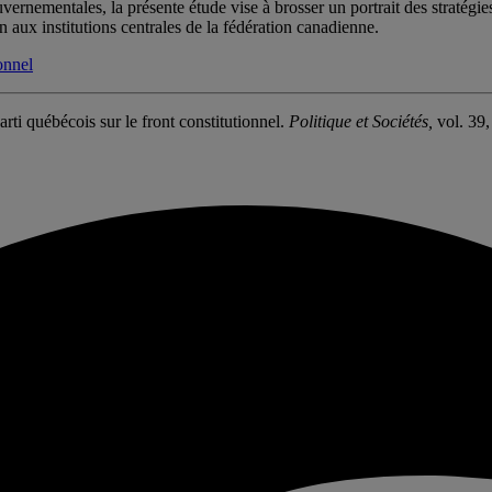
gouvernementales, la présente étude vise à brosser un portrait des strat
 aux institutions centrales de la fédération canadienne.
onnel
rti québécois sur le front constitutionnel.
Politique et Sociétés,
vol. 39,