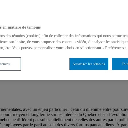
s en matière de témoins
ons des témoins (cookies) afin de collecter des informations qui nous permetten
ience sur le site, de vous proposer des contenus vidéo, d’analyser les statistique
ur le front constitutionnel
on, etc. Vous pouvez personnaliser votre choix en sélectionnant « Préférences ».
érences
Autoriser les témoins
Tout
ernementales, avec un enjeu particulier : celui du dilemme entre poursui
 court, moyen et long terme sur les intérêts du Québec et sur l’évoluti
bec ne diffèrent pas substantiellement de celles des autres partis polit
té employées par le parti au sein des divers forums pancanadiens. À parti