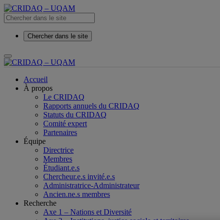
Chercher dans le site
Accueil
À propos
Le CRIDAQ
Rapports annuels du CRIDAQ
Statuts du CRIDAQ
Comité expert
Partenaires
Équipe
Directrice
Membres
Étudiant.e.s
Chercheur.e.s invité.e.s
Administratrice-Administrateur
Ancien.ne.s membres
Recherche
Axe 1 – Nations et Diversité