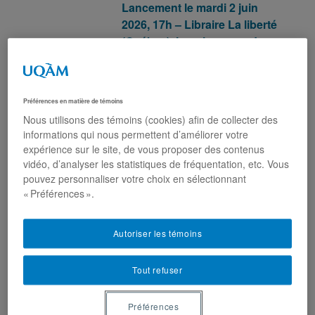
Lancement le mardi 2 juin
2026, 17h – Libraire La liberté
(Québec). Inscrivez-vous!
Vingt-quatre auteurs et autrices
Préférences en matière de témoins
aux spécialisations aussi
Nous utilisons des témoins (cookies) afin de collecter des
informations qui nous permettent d’améliorer votre
diversifiées que
expérience sur le site, de vous proposer des contenus
complémentaires, dans vingt-
vidéo, d’analyser les statistiques de fréquentation, etc. Vous
deux courts textes, analysent et
pouvez personnaliser votre choix en sélectionnant
s’avancent sur des pistes de
« Préférences ».
réflexion sur le réseau scolaire et
de l’enseignement supérieur.
Autoriser les témoins
Leur source d’analyse : un
sondage réalisé en 2025 auprès
de plus de 2000 Québécois et
Tout refuser
Québécoises sur leur perception
de l’Éducation au Québec.
Préférences