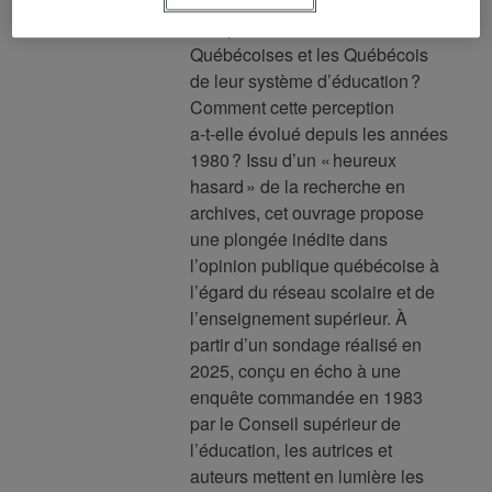
Que pensent réellement les
Québécoises et les Québécois
de leur système d’éducation ?
Comment cette perception
a‑t‑elle évolué depuis les années
1980 ? Issu d’un « heureux
hasard » de la recherche en
archives, cet ouvrage propose
une plongée inédite dans
l’opinion publique québécoise à
l’égard du réseau scolaire et de
l’enseignement supérieur. À
partir d’un sondage réalisé en
2025, conçu en écho à une
enquête commandée en 1983
par le Conseil supérieur de
l’éducation, les autrices et
auteurs mettent en lumière les