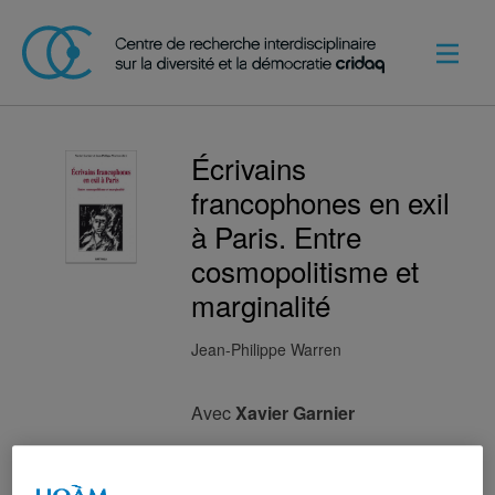
Écrivains
francophones en exil
à Paris. Entre
cosmopolitisme et
marginalité
Jean-Philippe Warren
Avec
Xavier Garnier
Résumé