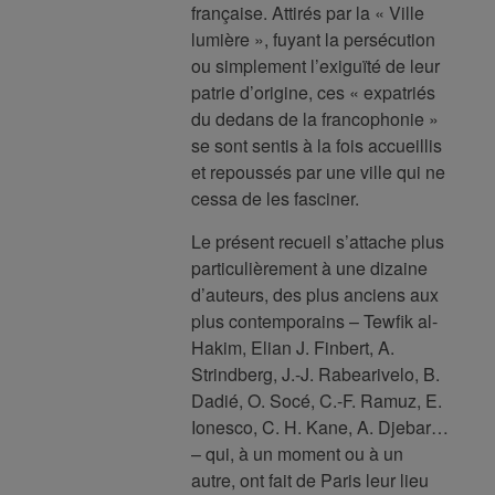
française. Attirés par la « Ville
lumière », fuyant la persécution
ou simplement l’exiguïté de leur
patrie d’origine, ces « expatriés
du dedans de la francophonie »
se sont sentis à la fois accueillis
et repoussés par une ville qui ne
cessa de les fasciner.
Le présent recueil s’attache plus
particulièrement à une dizaine
d’auteurs, des plus anciens aux
plus contemporains – Tewfik al-
Hakim, Elian J. Finbert, A.
Strindberg, J.-J. Rabearivelo, B.
Dadié, O. Socé, C.-F. Ramuz, E.
Ionesco, C. H. Kane, A. Djebar…
– qui, à un moment ou à un
autre, ont fait de Paris leur lieu