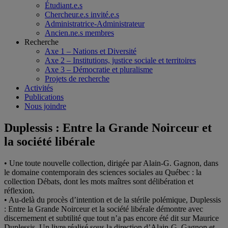
Étudiant.e.s
Chercheur.e.s invité.e.s
Administratrice-Administrateur
Ancien.ne.s membres
Recherche
Axe 1 – Nations et Diversité
Axe 2 – Institutions, justice sociale et territoires
Axe 3 – Démocratie et pluralisme
Projets de recherche
Activités
Publications
Nous joindre
Duplessis : Entre la Grande Noirceur et
la société libérale
• Une toute nouvelle collection, dirigée par Alain-G. Gagnon, dans
le domaine contemporain des sciences sociales au Québec : la
collection Débats, dont les mots maîtres sont délibération et
réflexion.
• Au-delà du procès d’intention et de la stérile polémique, Duplessis
: Entre la Grande Noirceur et la société libérale démontre avec
discernement et subtilité que tout n’a pas encore été dit sur Maurice
Duplessis. Un livre réalisé sous la direction d’Alain-G. Gagnon et