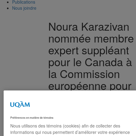
Publications
Nous joindre
Noura Karazivan
nommée membre
expert suppléant
pour le Canada à
la Commission
européenne pour
la démocratie par
le droit
Préférences en matière de témoins
Le CRIDAQ félicite la professeure
Noura
Nous utilisons des témoins (cookies) afin de collecter des
Karazivan
, qui a récemment été nommée
informations qui nous permettent d’améliorer votre expérience
membre expert suppléant pour le Canada