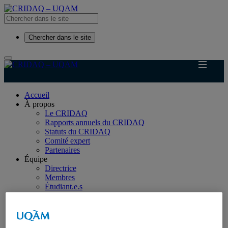
Chercher dans le site
Accueil
À propos
Le CRIDAQ
Rapports annuels du CRIDAQ
Statuts du CRIDAQ
Comité expert
Partenaires
Équipe
Directrice
Membres
Étudiant.e.s
Chercheur.e.s invité.e.s
Administratrice-Administrateur
Ancien.ne.s membres
Recherche