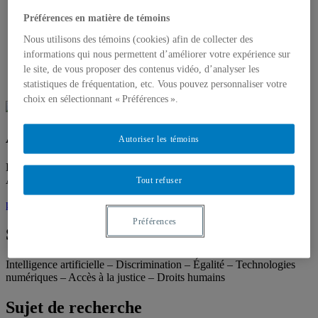
Axe 1 – Nations et Diversité
Préférences en matière de témoins
Axe 2 – Institutions, justice sociale et territoires
Axe 3 – Démocratie et pluralisme
Nous utilisons des témoins (cookies) afin de collecter des
Projets de recherche
informations qui nous permettent d’améliorer votre expérience sur
Activités
le site, de vous proposer des contenus vidéo, d’analyser les
Publications
Nous joindre
statistiques de fréquentation, etc. Vous pouvez personnaliser votre
choix en sélectionnant « Préférences ».
Alexandra Parada
Autoriser les témoins
Étudiante, doctorat en droit, Université du Québec à Montréal
Ancien membre du CRIDAQ et directeur:
Hugo Cyr
Tout refuser
parada.alexandra@courrier.uqam.ca
Préférences
Spécialités
Intelligence artificielle – Discrimination – Égalité – Technologies
numériques – Accès à la justice – Droits humains
Sujet de recherche