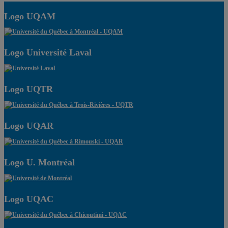
Logo UQAM
Logo Université Laval
Logo UQTR
Logo UQAR
Logo U. Montréal
Logo UQAC