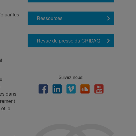
é par les
Ressources
Revue de presse du CRIDAQ
t
Suivez-nous:
du
u
Facebook
LinkedIn
Viméo
Soundcloud
Youtube
nes dans
èrement
et le