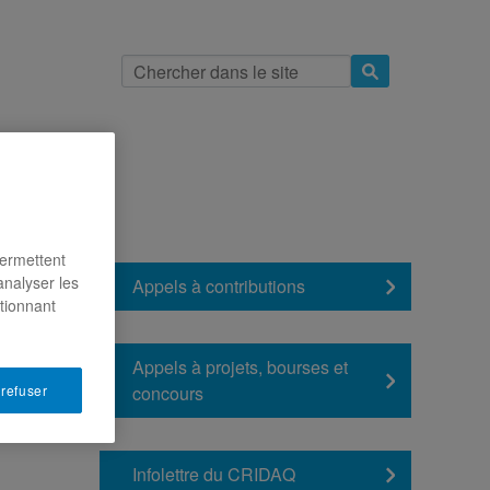
indre
permettent
analyser les
Appels à contributions
ctionnant
Appels à projets, bourses et
concours
 refuser
Infolettre du CRIDAQ