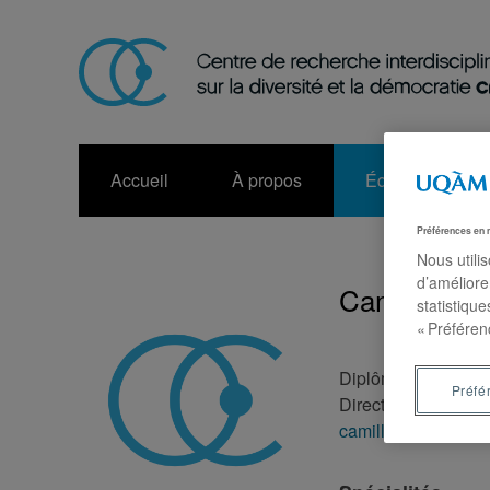
Accueil
À propos
Équipe
Préférences en 
Nous utili
d’améliore
Camille Cha
statistiqu
« Préféren
Diplômée, maîtrise 
Préfé
Directeur :
Martin P
camille.chabot-mar