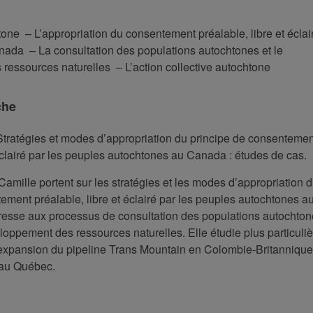
tone – L’appropriation du consentement préalable, libre et éclair
ada – La consultation des populations autochtones et le
ressources naturelles – L’action collective autochtone
che
Stratégies et modes d’appropriation du principe de consentemen
 éclairé par les peuples autochtones au Canada : études de cas.
amille portent sur les stratégies et les modes d’appropriation 
ement préalable, libre et éclairé par les peuples autochtones a
éresse aux processus de consultation des populations autochto
loppement des ressources naturelles. Elle étudie plus particuli
’expansion du pipeline Trans Mountain en Colombie-Britannique 
 au Québec.