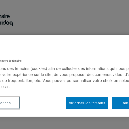
Recherche
Activités
Publications
Nous jo
matière de témoins
sons des témoins (cookies) afin de collecter des informations qui nous 
r votre expérience sur le site, de vous proposer des contenus vidéo, d’
bot-Martin
es de fréquentation, etc. Vous pouvez personnaliser votre choix en séle
ces ».
en science politique, Université de Montréal
rences
Autoriser les témoins
Tout
apillon
tin@umontreal.ca