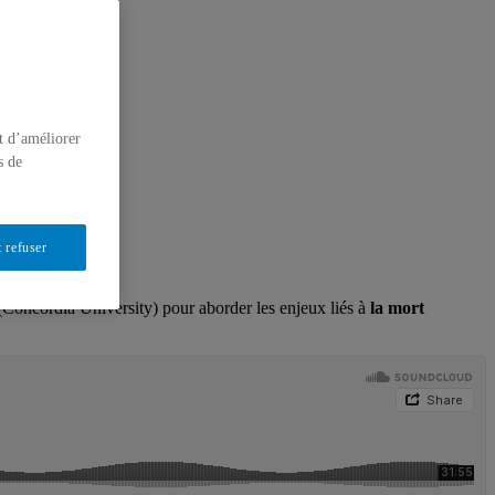
t d’améliorer
s de
 refuser
oncordia University) pour aborder les enjeux liés à
la mort