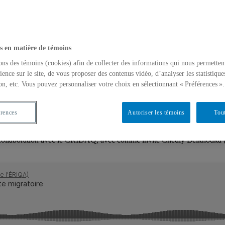
s en matière de témoins
ons des témoins (cookies) afin de collecter des informations qui nous permetten
ience sur le site, de vous proposer des contenus vidéo, d’analyser les statistique
RIQA, en collaboration avec le CRIDAQ
on, etc. Vous pouvez personnaliser votre choix en sélectionnant « Préférences ».
érences
Autoriser les témoins
Tout
dly Belkhodka
]
 collaboration avec le CRIDAQ, avec comme invité Chedly Belkhodka (C