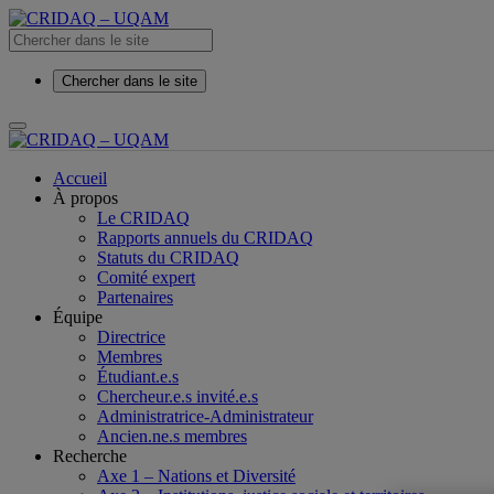
Chercher dans le site
Accueil
À propos
Le CRIDAQ
Rapports annuels du CRIDAQ
Statuts du CRIDAQ
Comité expert
Partenaires
Équipe
Directrice
Membres
Étudiant.e.s
Chercheur.e.s invité.e.s
Administratrice-Administrateur
Ancien.ne.s membres
Recherche
Axe 1 – Nations et Diversité