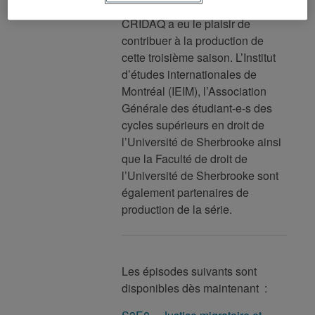
Marie D’Aoust
est titulaire, le
CRIDAQ a eu le plaisir de
contribuer à la production de
cette troisième saison. L’Institut
d’études internationales de
Montréal (IEIM), l’Association
Générale des étudiant-e-s des
cycles supérieurs en droit de
l’Université de Sherbrooke ainsi
que la Faculté de droit de
l’Université de Sherbrooke sont
également partenaires de
production de la série.
Les épisodes suivants sont
disponibles dès maintenant :