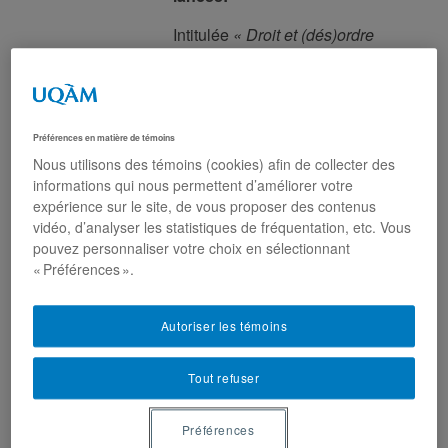
Intitulée
« Droit et (dés)ordre
migratoire : perspectives
critiques »
, elle est composée de
huit épisodes thématiques qui
donnent suite au
colloque du
Préférences en matière de témoins
même nom
qui s’est tenu en mai
Nous utilisons des témoins (cookies) afin de collecter des
dernier à l’Université de
informations qui nous permettent d’améliorer votre
Sherbrooke. Les épisodes
expérience sur le site, de vous proposer des contenus
explorent les dimensions
vidéo, d’analyser les statistiques de fréquentation, etc. Vous
pouvez personnaliser votre choix en sélectionnant
juridiques, culturelles et
« Préférences ».
politiques des mobilités
contemporaines.
Autoriser les témoins
À travers son partenariat avec la
Chaire de recherche du Canada
Tout refuser
sur la gouvernance sécuritaire
des corps, la mobilité et les
Préférences
frontières (GSCMF)
dont
Anne-