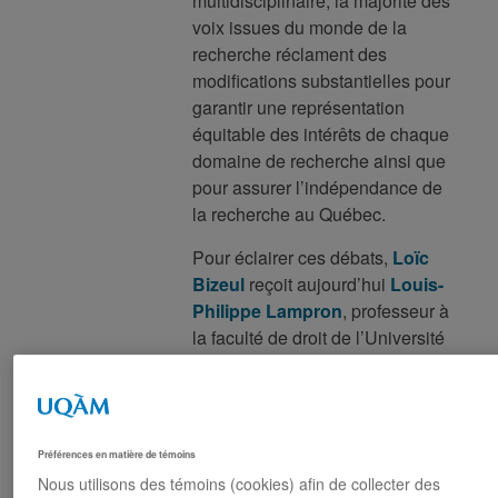
multidisciplinaire, la majorité des
voix issues du monde de la
recherche réclament des
modifications substantielles pour
garantir une représentation
équitable des intérêts de chaque
domaine de recherche ainsi que
pour assurer l’indépendance de
la recherche au Québec.
Pour éclairer ces débats,
Loïc
Bizeul
reçoit aujourd’hui
Louis-
Philippe Lampron
, professeur à
la faculté de droit de l’Université
Laval, et
Madeleine Pastinelli
,
professeure au département de
sociologie de l’Université Laval
et également présidente de la
Préférences en matière de témoins
Fédération Québécoise des
Nous utilisons des témoins (cookies) afin de collecter des
Professeurs et Professeures