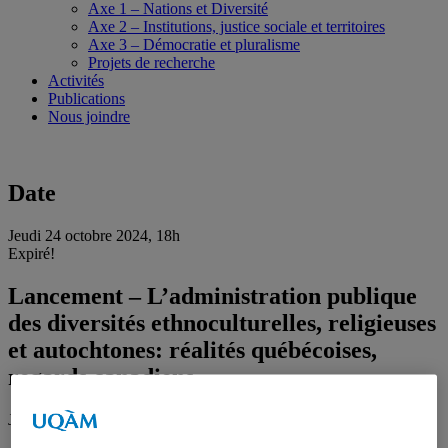
Axe 1 – Nations et Diversité
Axe 2 – Institutions, justice sociale et territoires
Axe 3 – Démocratie et pluralisme
Projets de recherche
Activités
Publications
Nous joindre
Date
Jeudi 24 octobre 2024, 18h
Expiré!
Lancement – L’administration publique
des diversités ethnoculturelles, religieuses
et autochtones: réalités québécoises,
regards canadiens.
Jeudi 24 octobre 2024, 18h
En personne