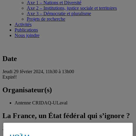
Axe 1 – Nations et Diversité
Axe 2 – Institutions, justice sociale et territoires
Axe 3 – Démocratie et pluralisme
Projets de recherche
Activités
Publications
Nous joindre
Date
Jeudi 29 février 2024, 11h30 à 13h00
Expiré!
Organisateur(s)
Antenne CRIDAQ-ULaval
La France, un État fédéral qui s’ignore ?
Jeudi 29 février 2024, 11h30 à 13h00
En personne