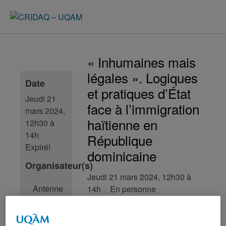
« Inhumaines mais
légales ». Logiques
Date
et pratiques d’État
Jeudi 21
face à l’immigration
mars 2024,
haïtienne en
12h30 à
14h
République
Expiré!
dominicaine
Organisateur(s)
Jeudi 21 mars 2024, 12h30 à
Antenne
14h
En personne
CRIDAQ-
Midi-CRIDAQ en format
UQAM
bimodal | Salle N-8510,