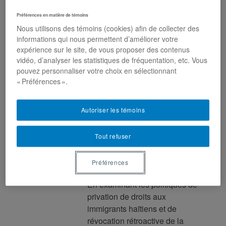
Pavillon Paul-Gérin-Lajoie,
Préférences en matière de témoins
UQAM
& Zoom | Inscrivez-
Nous utilisons des témoins (cookies) afin de collecter des
vous (sans frais) pour assister
informations qui nous permettent d’améliorer votre
à l’événement en remplissant
expérience sur le site, de vous proposer des contenus
le court formulaire au bas de
vidéo, d’analyser les statistiques de fréquentation, etc. Vous
cette page.
pouvez personnaliser votre choix en sélectionnant
« Préférences ».
Autoriser les témoins
Résumé
Cette présentation propose de
restituer les mécanismes à
Tout refuser
travers lesquels l’État fabrique la
condition d’« illégalité » d’une
Préférences
population au sein d’une Nation.
En examinant les politiques de
privation de droits aux
immigrants haïtiens et de
révocation rétroactive de la